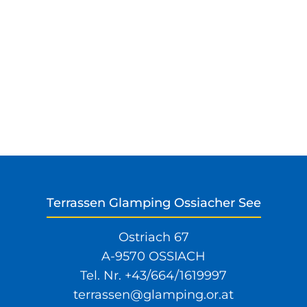
Terrassen Glamping Ossiacher See
Ostriach 67
A-9570 OSSIACH
Tel. Nr.
+43/664/1619997
terrassen@glamping.or.at