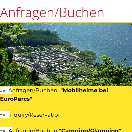
Anfragen/Buchen
»» A
nfragen/Buchen
"Mobilheime bei
EuroParcs"
»» I
nquiry/Reservation
»» A
nfragen/Buchen
"Camping/Glamping"