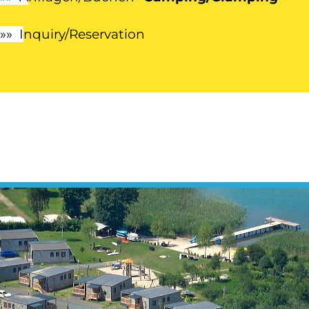
»» I
nquiry/Reservation